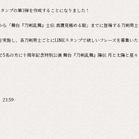
Eスタンプの第3弾を作成することになりました！
」から「舞台『刀剣乱舞』士伝 真贋見極める眼」までに登場する刀剣男
実施し、各刀剣男士ごとにLINEスタンプで欲しいフレーズを募集いた
で5名の方に十周年記念特別公演 舞台『刀剣乱舞』陽伝 月と太陽と星
23:59