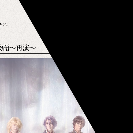
さい。
物語～再演～