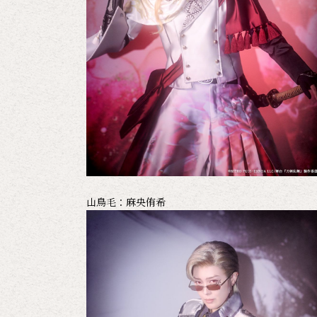
山鳥毛：麻央侑希