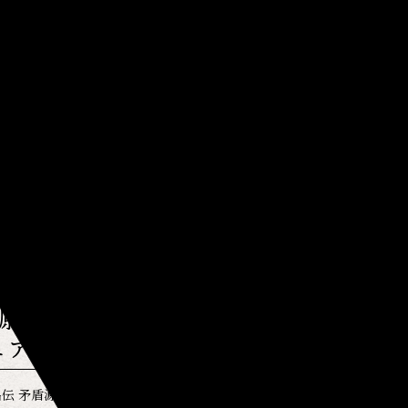
新着情報
盾源氏物語～再演～
ュアル解禁！
』禺伝 矛盾源氏物語～再演～」のメインビジュアルとそれぞれのキャラ