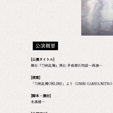
公演概要
[公演タイトル]
舞台『刀剣乱舞』禺伝 矛盾源氏物語～再演～
[原案]
「刀剣乱舞ONLINE」より（DMM GAMES/NITRO 
[脚本・演出]
末満健一