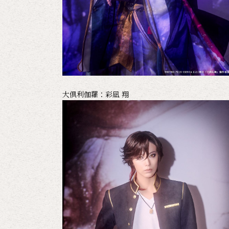
大倶利伽羅：彩凪 翔