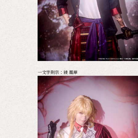
一文字則宗：綾 凰華