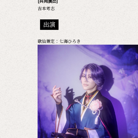
[共同演出]
吉本考志
出演
歌仙兼定：七海ひろき