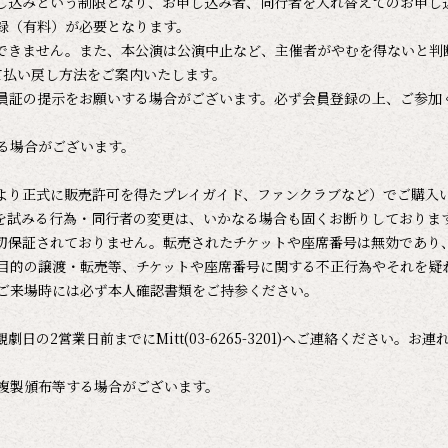
申し込みという制限となり、お申し込み者、同行者を入れ替えてのお申し
録（有料）が必要となります。
できません。また、本公演は公演中止など、主催者がやむを得ないと判
て払い戻し方法をご案内いたします。
員証の提示をお願いする場合がございます。必ず会員登録の上、ご参加
る場合がございます。
より正式に販売許可を得たプレイガイド、ファンクラブなど）でご購入
を試みる行為・同行者の変更は、いかなる場合も固くお断りしておりま
切保証されておりません。転売されたチケットや座席番号は無効であり
目的の譲渡・転売等、チケットや座席番号に関する不正行為やそれを疑
ご来場時には必ず本人確認書類をご持参ください。
の2営業日前までにMitt(03-6265-3201)へご連絡ください。
複製頒布等する場合がございます。