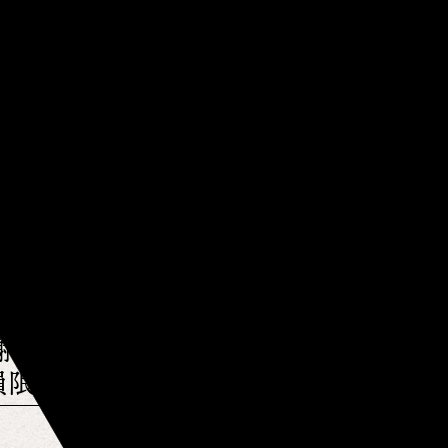
チケット
祭 -夢語刀宴會-
員限定公演2次