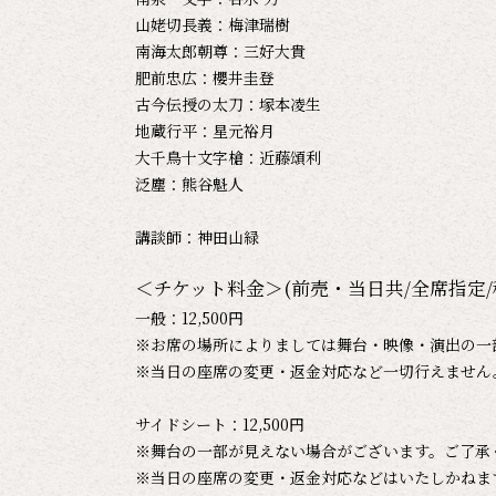
山姥切長義：梅津瑞樹
南海太郎朝尊：三好大貴
肥前忠広：櫻井圭登
古今伝授の太刀：塚本凌生
地蔵行平：星元裕月
大千鳥十文字槍：近藤頌利
泛塵：熊谷魁人
講談師：神田山緑
＜チケット料金＞(前売・当日共/全席指定/
一般：12,500円
※お席の場所によりましては舞台・映像・演出の一
※当日の座席の変更・返金対応など一切行えません
サイドシート：12,500円
※舞台の一部が見えない場合がございます。ご了承
※当日の座席の変更・返金対応などはいたしかねま