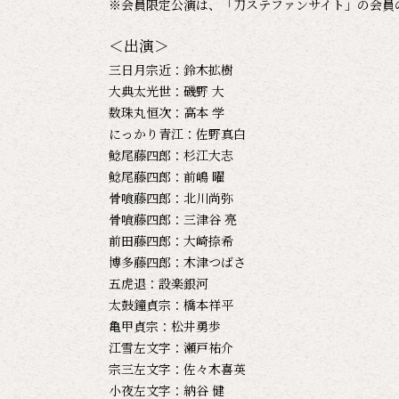
※会員限定公演は、「刀ステファンサイト」の会員
＜出演＞
三日月宗近：鈴木拡樹
大典太光世：磯野 大
数珠丸恒次：高本 学
にっかり青江：佐野真白
鯰尾藤四郎：杉江大志
鯰尾藤四郎：前嶋 曜
骨喰藤四郎：北川尚弥
骨喰藤四郎：三津谷 亮
前田藤四郎：大崎捺希
博多藤四郎：木津つばさ
五虎退：設楽銀河
太鼓鐘貞宗：橋本祥平
亀甲貞宗：松井勇歩
江雪左文字：瀬戸祐介
宗三左文字：佐々木喜英
小夜左文字：納谷 健