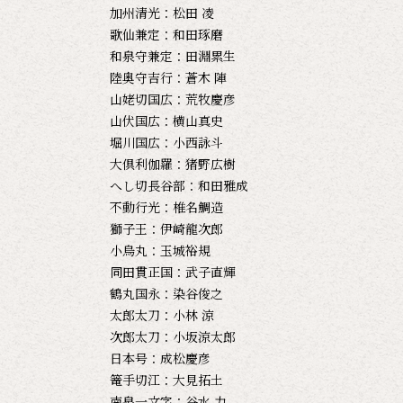
加州清光：松田 凌
歌仙兼定：和田琢磨
和泉守兼定：田淵累生
陸奥守吉行：蒼木 陣
山姥切国広：荒牧慶彦
山伏国広：横山真史
堀川国広：小西詠斗
大倶利伽羅：猪野広樹
へし切長谷部：和田雅成
不動行光：椎名鯛造
獅子王：伊崎龍次郎
小烏丸：玉城裕規
同田貫正国：武子直輝
鶴丸国永：染谷俊之
太郎太刀：小林 涼
次郎太刀：小坂涼太郎
日本号：成松慶彦
篭手切江：大見拓土
南泉一文字：谷水 力