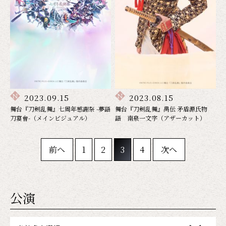
2023.09.15
2023.08.15
舞台『刀剣乱舞』七周年感謝祭 -夢語
舞台『刀剣乱舞』禺伝 矛盾源氏物
刀宴會-（メインビジュアル）
語 南泉一文字（アザーカット）
前へ
1
2
3
4
次へ
公演