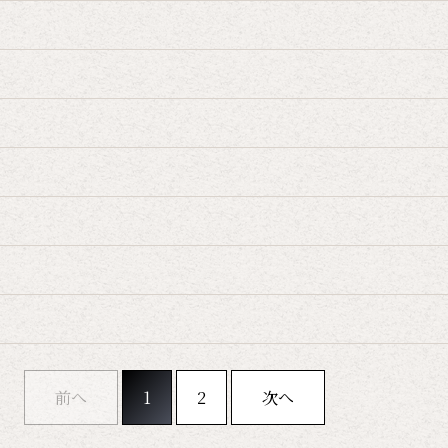
前へ
1
2
次へ