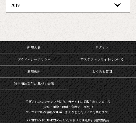
2019
新規入会
ログイン
プライバシーポリシー
刀ステファンサイトについて
利用規約
よくある質問
特定商法取引に基づく表示
許可されたコンテンツを除き、当サイトに掲載されている内容
(記事・画像・動画・音声データ等)は
すべてにおいて無断で転載、加工などを行うことを禁じます。
© NITRO PLUS･EXNOA LLC/舞台『刀剣乱舞』製作委員会