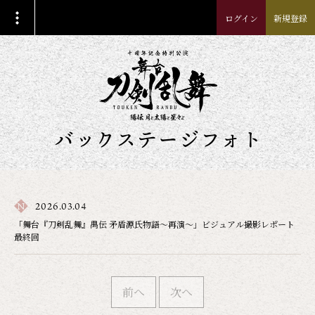
ログイン
新規登録
バックステージフォト
2026.03.04
「舞台『刀剣乱舞』禺伝 矛盾源氏物語～再演～」ビジュアル撮影レポート
最終回
前へ
次へ